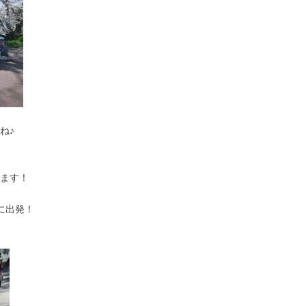
ね♪
ます！
に出発！