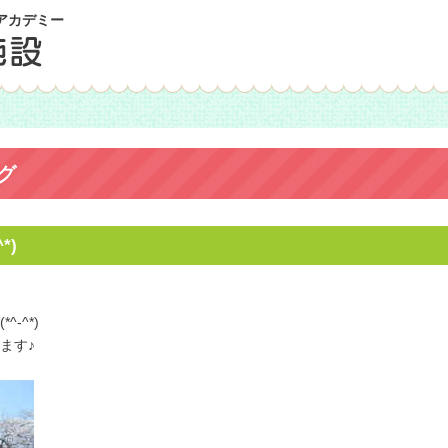
アカデミー
グ
*)
-^*)
ます♪