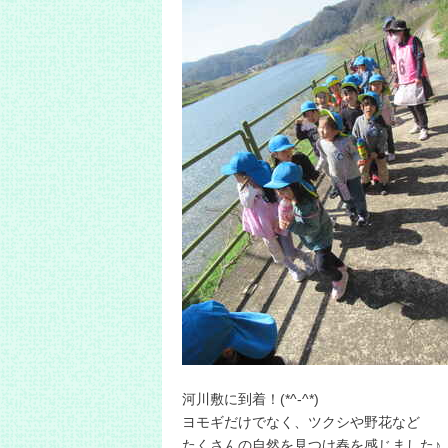
河川敷に到着！(*^-^*)
ヨモギだけでなく、ツクシや野花など
たくさんの自然を見つけ春を感じました♪