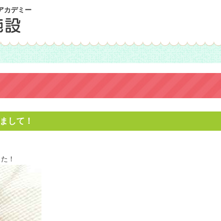
アカデミー
じめまして！
した！