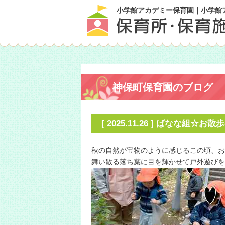
小学館アカデミー保育園｜小学館
神保町保育園のブログ
[ 2025.11.26 ] ばなな組☆お
秋の自然が宝物のように感じるこの頃、お
舞い散る落ち葉に目を輝かせて戸外遊びを