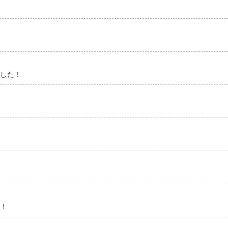
した！
！