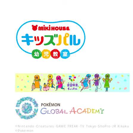
©Nintendo･Creatures･GAME FREAK･TV Tokyo･ShoPro･JR Kikaku
©Pokémon