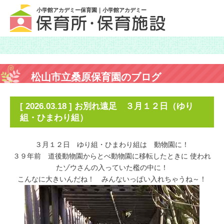
小学館アカデミー保育園｜小学館アカデミー
松山市立桑原保育園のブログ
[ 2026.03.18 ] お別れ遠足 ３月１２日（ゆり
組・ひまわり組）
３月１２日 ゆり組・ひまわり組は 動物園に！
３９年前 道後動物園からとべ動物園に移転したときに 使われ
たゾウさんの入っていた檻の中に！
こんなに大きいんだね！ みんないっぱい入れちゃうね～！