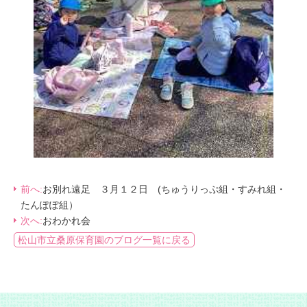
前へ:
お別れ遠足 ３月１２日 (ちゅうりっぷ組・すみれ組・
たんぽぽ組）
次へ:
おわかれ会
松山市立桑原保育園のブログ一覧に戻る