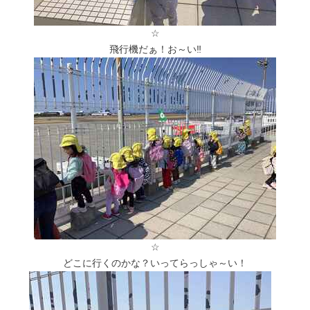
☆
飛行機だぁ！お～い‼
☆
どこに行くのかな？いってらっしゃ～い！