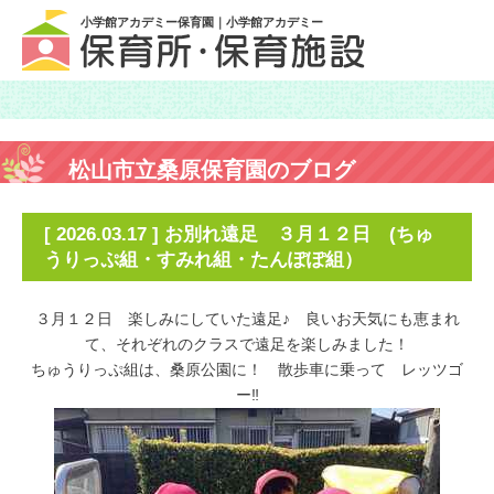
小学館アカデミー保育園｜小学館アカデミー
松山市立桑原保育園のブログ
[ 2026.03.17 ] お別れ遠足 ３月１２日 (ちゅ
うりっぷ組・すみれ組・たんぽぽ組）
３月１２日 楽しみにしていた遠足♪ 良いお天気にも恵まれ
て、それぞれのクラスで遠足を楽しみました！
ちゅうりっぷ組は、桑原公園に！ 散歩車に乗って レッツゴ
ー‼