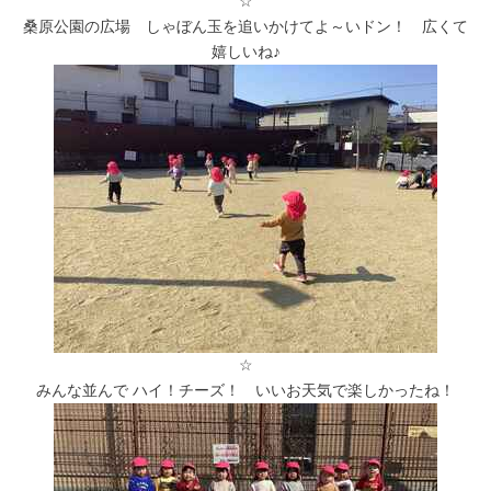
☆
桑原公園の広場 しゃぼん玉を追いかけてよ～いドン！ 広くて
嬉しいね♪
☆
みんな並んで ハイ！チーズ！ いいお天気で楽しかったね！