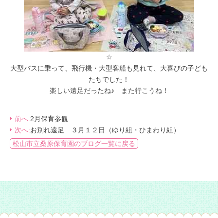
☆
大型バスに乗って、飛行機・大型客船も見れて、大喜びの子ども
たちでした！
楽しい遠足だったね♪ また行こうね！
前へ:
2月保育参観
次へ:
お別れ遠足 ３月１２日（ゆり組・ひまわり組）
松山市立桑原保育園のブログ一覧に戻る