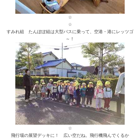
☆
☆
すみれ組 たんぽぽ組は大型バスに乗って、空港・港にレッツゴ
～！
☆
飛行場の展望デッキに！ 広い空だね。飛行機飛んでくるか