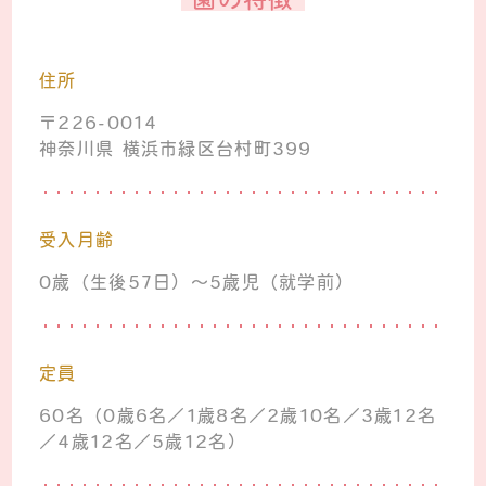
住所
〒226-0014
神奈川県 横浜市緑区台村町399
受入月齢
0歳（生後57日）～5歳児（就学前）
定員
60名（0歳6名／1歳8名／2歳10名／3歳12名
／4歳12名／5歳12名）