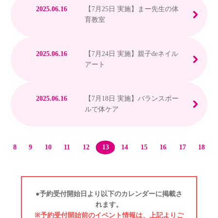
2025.06.16
【7月25日 実施】まー先生の体
育教室
2025.06.16
【7月24日 実施】親子deネイル
アート
2025.06.16
【7月18日 実施】バランスボー
ルで体ケア
〈
8
9
10
11
12
13
14
15
16
17
18
●予約受付開始日より以下のカレンダーに掲載さ
れます。
※予約受付開始前のイベント情報は、上記よりご