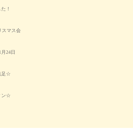
した！
 クリスマス会
月24日
遠足☆
ィン☆