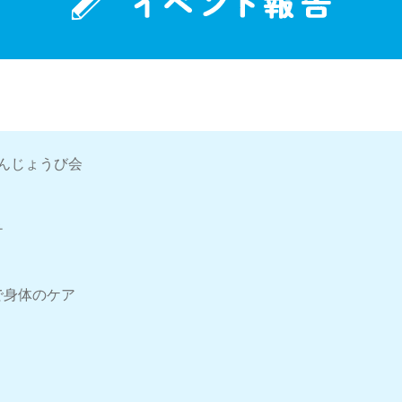
んじょうび会
チ
で身体のケア