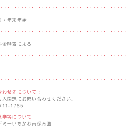
日・年末年始
料金額表による
合わせ先について：
も入園課にお問い合わせください。
711-1785
見学等について：
デミーいちかわ南保育園