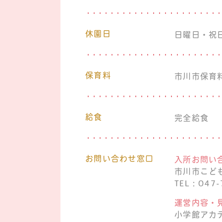
休園日
日曜日・祝
保育料
市川市保育
給食
完全給食
お問い合わせ窓口
入所お問い
市川市こど
TEL：047-
運営内容・
小学館アカ