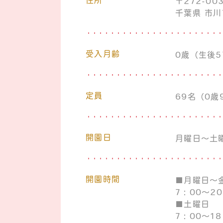
住所
〒272-00
千葉県 市川
受入月齢
0歳（生後
定員
69名（0歳
開園日
月曜日～土
開園時間
■月曜日～
7：00～20
■土曜日
7：00～18