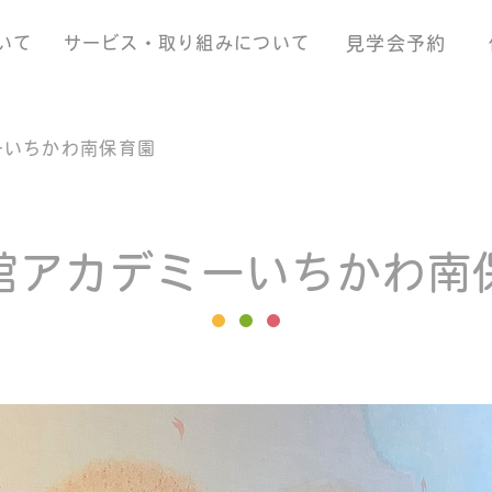
いて
サービス・取り組みについて
見学会予約
ーいちかわ南保育園
館アカデミーいちかわ南
ージ
企業理念
ヒストリー
あっ
託児ルーム