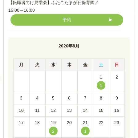
【転職者向け見学会】ふたこたまがわ保育園／
15:00～16:00
予約
2026.08.25（火）
2026年8月
【新卒見学会】(27卒向け）
ふたこたまがわ保育園／
15:00～17:00
予約
月
火
水
木
金
土
日
1
2
2026.08.28（金）
1
【WEBセミナー】中途向け／
10:00～、14:00～、17:00～、19:00～
3
4
5
6
7
8
9
予約
10
11
12
13
14
15
16
17
18
19
20
21
22
23
2026.08.31（月）
2
1
【WEBセミナー】中途向け／