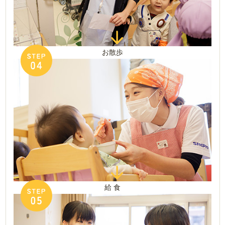
お散歩
給 食