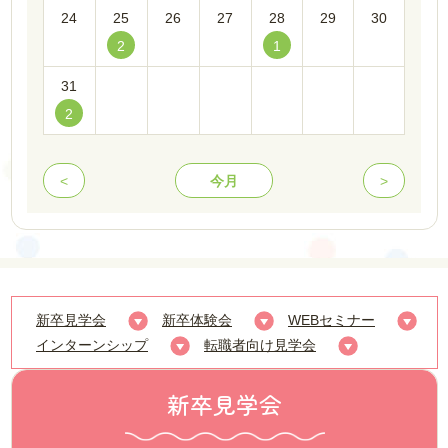
10:00～、14:00～、17:00～、19:00～
24
25
26
27
28
29
30
予約
2
1
31
2026.08.31（月）
2
【WEBセミナー】【新卒】Webセミナー（ＶＲ園見学＆
待遇説明ほか）／
17:00～18:00
予約
<
今月
>
新卒見学会
新卒体験会
WEBセミナー
インターンシップ
転職者向け見学会
新卒見学会