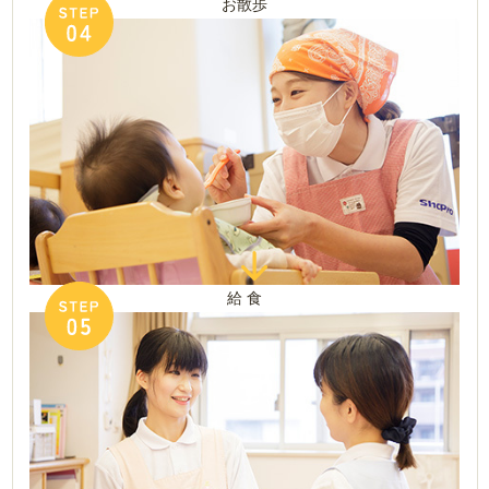
お散歩
給 食