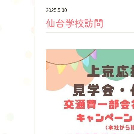
運営施設について
2025.5.30
仙台学校訪問
保育施設一覧
小学館アカデミー保育園の考え方
楽習保育Ⓡについて
保育環境
わたしたちの“あったかい”工夫
保護者さまの声