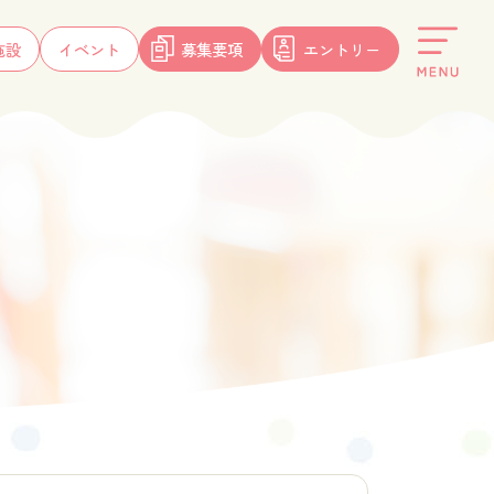
施設
イベント
募集要項
エントリー
福利厚生・研修・評価
福利厚生
教育・研修/人事評価
バックアップ体制