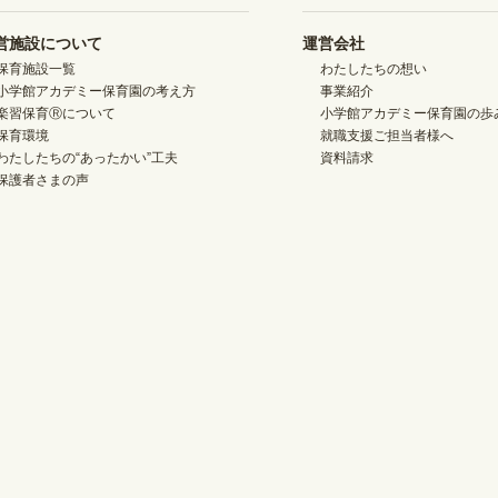
営施設について
運営会社
保育施設一覧
わたしたちの想い
小学館アカデミー保育園の考え方
事業紹介
楽習保育Ⓡについて
小学館アカデミー保育園の歩
保育環境
就職支援ご担当者様へ
わたしたちの“あったかい”工夫
資料請求
保護者さまの声